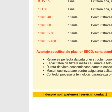
KDS 15
Fina
Filtrarea fina,
SD 30
Fina
Filtrarea fina,
Steril 40
Sterila
Pentru filtrare
Steril 60
Sterila
Pentru filtrare
Steril S 80
Sterila
Pentru filtrare
Steril S 100
Sterila
Pentru filtrare
Avantaje specifice ale placilor BECO, seria stand
Retinerea perfecta datorita unei structuri por
Capacitatea de filtrare inalta ca urmare a folo
Durata de viata economicoasa datorita capacit
Masuri cuprinzatoare pentru asigurarea calitatii
Controlul procesului tehnologic garanteaza o 
despre noi
parteneri
servicii
contact
|
|
|
|
|