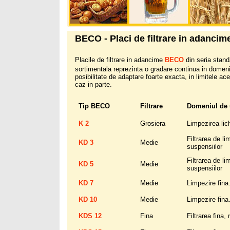
BECO - Placi de filtrare in adancim
Placile de filtrare in adancime
BECO
din seria standa
sortimentala reprezinta o gradare continua in domen
posibilitate de adaptare foarte exacta, in limitele a
caz in parte.
Tip BECO
Filtrare
Domeniul de u
K 2
Grosiera
Limpezirea lich
Filtrarea de l
KD 3
Medie
suspensiilor
Filtrarea de l
KD 5
Medie
suspensiilor
KD 7
Medie
Limpezire fina
KD 10
Medie
Limpezire fina
KDS 12
Fina
Filtrarea fina,