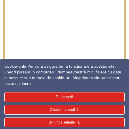
Cookie-urile Pentru a asigura buna funcționare a acestui site,
uneori plasăm în computerul dumneavoastră mici fișiere cu date,
Centrul GDPR
Solicitari GDPR
cunoscute sub numele de cookie-uri. Majoritatea site-urilor mari
fac acest lucru.
Politica cookie
Politica de confidentialitate
Termeni si conditii
Acceptă
Citește mai mult
Designed by
Elegant Themes
| Powered by
Schimbă setările
WordPress